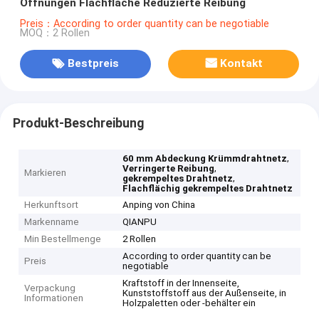
Öffnungen Flachfläche Reduzierte Reibung
Preis：According to order quantity can be negotiable
MOQ：2 Rollen
Bestpreis
Kontakt
Produkt-Beschreibung
,
60 mm Abdeckung Krümmdrahtnetz
,
Verringerte Reibung
Markieren
,
gekrempeltes Drahtnetz
Flachflächig gekrempeltes Drahtnetz
Herkunftsort
Anping von China
Markenname
QIANPU
Min Bestellmenge
2 Rollen
According to order quantity can be
Preis
negotiable
Kraftstoff in der Innenseite,
Verpackung
Kunststoffstoff aus der Außenseite, in
Informationen
Holzpaletten oder -behälter ein