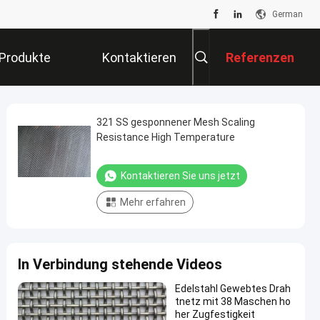
German
Produkte
Kontaktieren
Referenzen
Sie Uns
321 SS gesponnener Mesh Scaling
Resistance High Temperature
Kontaktieren Sie uns jetzt
Mehr erfahren
In Verbindung stehende Videos
Edelstahl Gewebtes Drah
tnetz mit 38 Maschen ho
her Zugfestigkeit