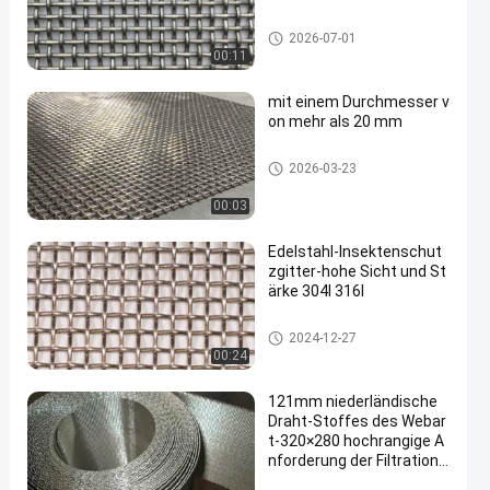
SS-Drahtgewebemaschendrah
2026-07-01
t
00:11
mit einem Durchmesser v
on mehr als 20 mm
SS-Drahtgewebemaschendrah
2026-03-23
t
00:03
Edelstahl-Insektenschut
zgitter-hohe Sicht und St
ärke 304l 316l
SS-Drahtgewebemaschendrah
2024-12-27
t
00:24
121mm niederländische
Draht-Stoffes des Webar
t-320×280 hochrangige A
nforderung der Filtration i
ndustriell