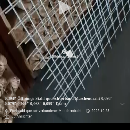
0,394" Öffnungs-Stahl quetschverband Maschendraht 0,098"
0,079" 0,071" 0,063" 0,059" Draht
Edelstahl quetschverbundener Maschendraht
2023-10-25
35 Ansichten