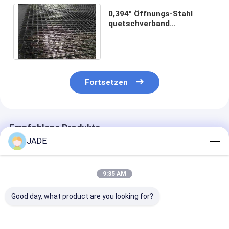
0,394" Öffnungs-Stahl
quetschverband
Maschendraht 0,098" 0,079"
0,071" 0,063" 0,059" Draht
Fortsetzen
Empfohlene Produkte
JADE
9:35 AM
Good day, what product are you looking for?
Edelstahl-
SUS304
Schließung