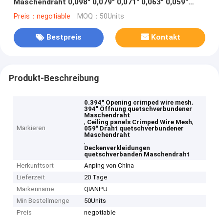
Maschendraht 0,098" 0,079" 0,071" 0,063" 0,059"
Draht
Preis：negotiable
MOQ：50Units
Bestpreis
Kontakt
Produkt-Beschreibung
,
0.394" Opening crimped wire mesh
394" Öffnung quetschverbundener
Maschendraht
,
,
Ceiling panels Crimped Wire Mesh
Markieren
059" Draht quetschverbundener
Maschendraht
,
Deckenverkleidungen
quetschverbanden Maschendraht
Herkunftsort
Anping von China
Lieferzeit
20 Tage
Markenname
QIANPU
Min Bestellmenge
50Units
Preis
negotiable