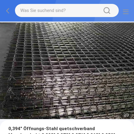
2
/
3
0,394" Öffnungs-Stahl quetschverband